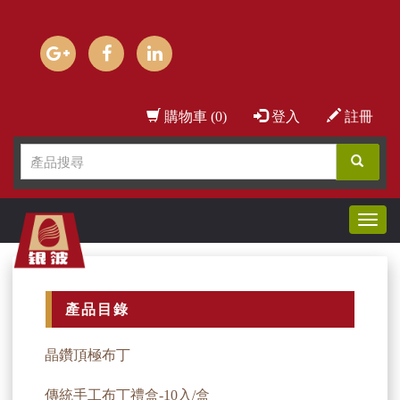
購物車 (0)
登入
註冊
Toggl
navig
產品目錄
晶鑽頂極布丁
傳統手工布丁禮盒-10入/盒